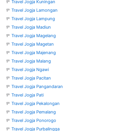
🚥
Travel Jogja Kuningan
🚥
Travel Jogja Lamongan
🚥
Travel Jogja Lampung
🚥
Travel Jogja Madiun
🚥
Travel Jogja Magelang
🚥
Travel Jogja Magetan
🚥
Travel Jogja Majenang
🚥
Travel Jogja Malang
🚥
Travel Jogja Ngawi
🚥
Travel Jogja Pacitan
🚥
Travel Jogja Pangandaran
🚥
Travel Jogja Pati
🚥
Travel Jogja Pekalongan
🚥
Travel Jogja Pemalang
🚥
Travel Jogja Ponorogo
🚥
Travel Jogja Purbalingga