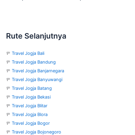
Rute Selanjutnya
🚥
Travel Jogja Bali
🚥
Travel Jogja Bandung
🚥
Travel Jogja Banjarnegara
🚥
Travel Jogja Banyuwangi
🚥
Travel Jogja Batang
🚥
Travel Jogja Bekasi
🚥
Travel Jogja Blitar
🚥
Travel Jogja Blora
🚥
Travel Jogja Bogor
🚥
Travel Jogja Bojonegoro