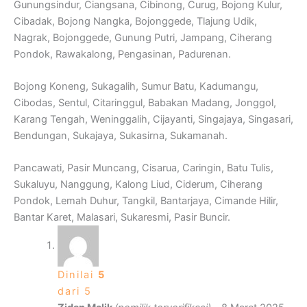
Gunungsindur, Ciangsana, Cibinong, Curug, Bojong Kulur,
Cibadak, Bojong Nangka, Bojonggede, Tlajung Udik,
Nagrak, Bojonggede, Gunung Putri, Jampang, Ciherang
Pondok, Rawakalong, Pengasinan, Padurenan.
Bojong Koneng, Sukagalih, Sumur Batu, Kadumangu,
Cibodas, Sentul, Citaringgul, Babakan Madang, Jonggol,
Karang Tengah, Weninggalih, Cijayanti, Singajaya, Singasari,
Bendungan, Sukajaya, Sukasirna, Sukamanah.
Pancawati, Pasir Muncang, Cisarua, Caringin, Batu Tulis,
Sukaluyu, Nanggung, Kalong Liud, Ciderum, Ciherang
Pondok, Lemah Duhur, Tangkil, Bantarjaya, Cimande Hilir,
Bantar Karet, Malasari, Sukaresmi, Pasir Buncir.
Dinilai
5
dari 5