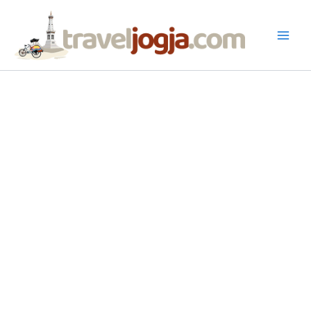
Lewati
ke
konten