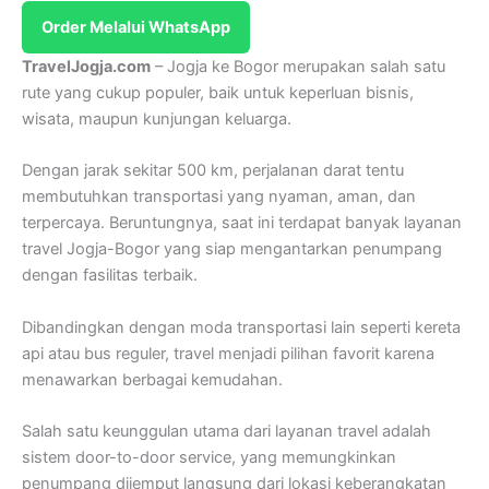
Order Melalui WhatsApp
TravelJogja.com
– Jogja ke Bogor merupakan salah satu
rute yang cukup populer, baik untuk keperluan bisnis,
wisata, maupun kunjungan keluarga.
Dengan jarak sekitar 500 km, perjalanan darat tentu
membutuhkan transportasi yang nyaman, aman, dan
terpercaya. Beruntungnya, saat ini terdapat banyak layanan
travel Jogja-Bogor yang siap mengantarkan penumpang
dengan fasilitas terbaik.
Dibandingkan dengan moda transportasi lain seperti kereta
api atau bus reguler, travel menjadi pilihan favorit karena
menawarkan berbagai kemudahan.
Salah satu keunggulan utama dari layanan travel adalah
sistem door-to-door service, yang memungkinkan
penumpang dijemput langsung dari lokasi keberangkatan