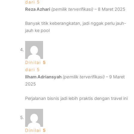
dari 5
Reza Azhari
(pemilik terverifikasi)
–
8 Maret 2025
Banyak titik keberangkatan, jadi nggak perlu jauh-
jauh ke pool
Dinilai
5
dari 5
Ilham Adriansyah
(pemilik terverifikasi)
–
9 Maret
2025
Perjalanan bisnis jadi lebih praktis dengan travel ini
Dinilai
5