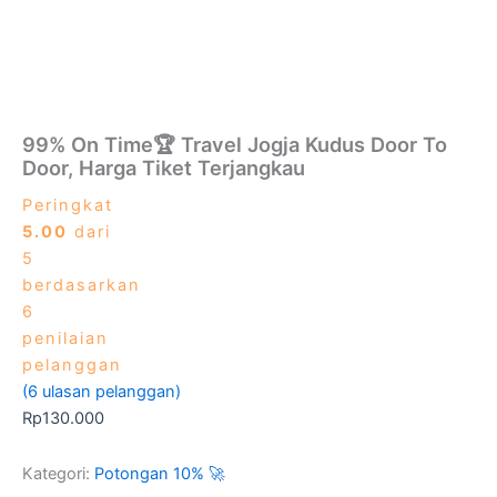
99% On Time🏆 Travel Jogja Kudus Door To
Door, Harga Tiket Terjangkau
Peringkat
5.00
dari
5
berdasarkan
6
penilaian
pelanggan
(
6
ulasan pelanggan)
Rp
130.000
Kategori:
Potongan 10% 🚀