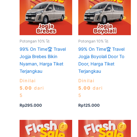
Potongan 10% 🚀
Potongan 10% 🚀
99% On Time🏆 Travel
99% On Time🏆 Travel
Jogja Brebes Bikin
Jogja Boyolali Door To
Nyaman, Harga Tiket
Door, Harga Tiket
Terjangkau
Terjangkau
Dinilai
Dinilai
5.00
dari
5.00
dari
5
5
Rp
295.000
Rp
125.000