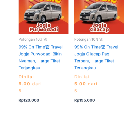
Potongan 10% 🚀
Potongan 10% 🚀
99% On Time🏆 Travel
99% On Time🏆 Travel
Jogja Purwodadi Bikin
Jogja Cilacap Pagi
Nyaman, Harga Tiket
Terbaru, Harga Tiket
Terjangkau
Terjangkau
Dinilai
Dinilai
5.00
dari
5.00
dari
5
5
Rp
120.000
Rp
195.000