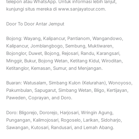
telepon atau WhatsApp. Untuk informasi lebih lanjut,
kunjungi situs mereka di www.sanjayatour.com.
Door To Door Antar Jemput
Bojong: Wayang, Kalipancur, Pantianom, Wangandowo,
Kalipancur, Jomblangbogo, Sembung, Muktiwaren,
Bojonglor, Duwet, Bojong, Rejosari, Randu, Karangsari,
Minggir, Bukur, Bojong Wetan, Ketitang Kidul, Wiroditan,
Ketitanglor, Kemasan, Sumur, and Menjangan.
Buaran: Watusalam, Simbang Kulon (Kelurahan), Wonoyoso,
Pakumbulan, Sapugarut, Simbang Wetan, Bligo, Kertijayan,
Paweden, Coprayan, and Doro.
Doro: Bligorejo, Dororejo, Harjosari, Wringin Agung,
Pungangan, Kalimojosari, Rogoselo, Larikan, Sidoharjo,
Sawangan, Kutosari, Randusari, and Lemah Abang.