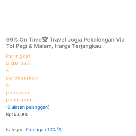
99% On Time🏆 Travel Jogja Pekalongan Via
Tol Pagi & Malam, Harga Terjangkau
Peringkat
5.00
dari
5
berdasarkan
6
penilaian
pelanggan
(
6
ulasan pelanggan)
Rp
150.000
Kategori:
Potongan 10% 🚀