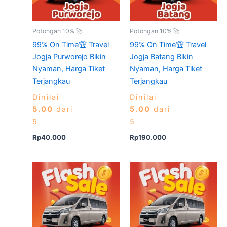
Potongan 10% 🚀
Potongan 10% 🚀
99% On Time🏆 Travel
99% On Time🏆 Travel
Jogja Purworejo Bikin
Jogja Batang Bikin
Nyaman, Harga Tiket
Nyaman, Harga Tiket
Terjangkau
Terjangkau
Dinilai
Dinilai
5.00
dari
5.00
dari
5
5
Rp
40.000
Rp
190.000