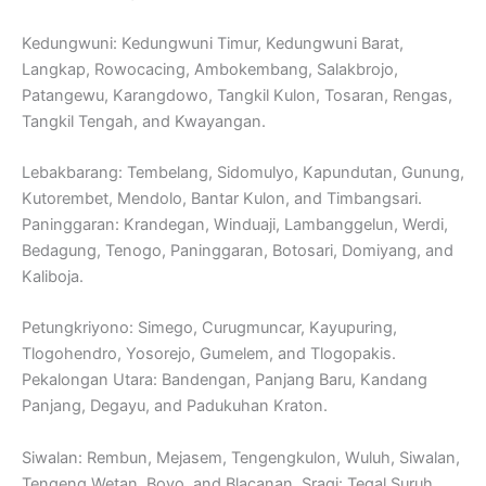
Kedungwuni: Kedungwuni Timur, Kedungwuni Barat,
Langkap, Rowocacing, Ambokembang, Salakbrojo,
Patangewu, Karangdowo, Tangkil Kulon, Tosaran, Rengas,
Tangkil Tengah, and Kwayangan.
Lebakbarang: Tembelang, Sidomulyo, Kapundutan, Gunung,
Kutorembet, Mendolo, Bantar Kulon, and Timbangsari.
Paninggaran: Krandegan, Winduaji, Lambanggelun, Werdi,
Bedagung, Tenogo, Paninggaran, Botosari, Domiyang, and
Kaliboja.
Petungkriyono: Simego, Curugmuncar, Kayupuring,
Tlogohendro, Yosorejo, Gumelem, and Tlogopakis.
Pekalongan Utara: Bandengan, Panjang Baru, Kandang
Panjang, Degayu, and Padukuhan Kraton.
Siwalan: Rembun, Mejasem, Tengengkulon, Wuluh, Siwalan,
Tengeng Wetan, Boyo, and Blacanan. Sragi: Tegal Suruh,