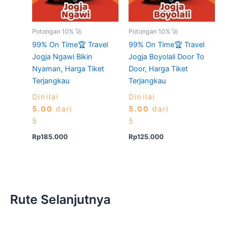
Potongan 10% 🚀
Potongan 10% 🚀
99% On Time🏆 Travel
99% On Time🏆 Travel
Jogja Ngawi Bikin
Jogja Boyolali Door To
Nyaman, Harga Tiket
Door, Harga Tiket
Terjangkau
Terjangkau
Dinilai
Dinilai
5.00
dari
5.00
dari
5
5
Rp
185.000
Rp
125.000
Rute Selanjutnya