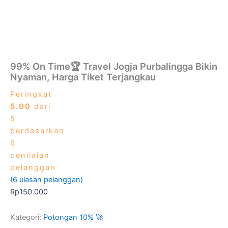
99% On Time🏆 Travel Jogja Purbalingga Bikin
Nyaman, Harga Tiket Terjangkau
Peringkat
5.00
dari
5
berdasarkan
6
penilaian
pelanggan
(
6
ulasan pelanggan)
Rp
150.000
Kategori:
Potongan 10% 🚀