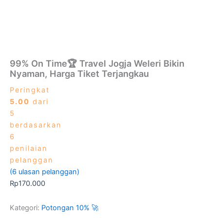
99% On Time🏆 Travel Jogja Weleri Bikin
Nyaman, Harga Tiket Terjangkau
Peringkat
5.00
dari
5
berdasarkan
6
penilaian
pelanggan
(
6
ulasan pelanggan)
Rp
170.000
Kategori:
Potongan 10% 🚀