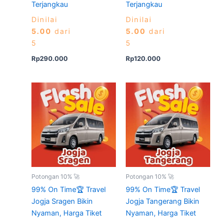
Terjangkau
Terjangkau
Dinilai
Dinilai
5.00
dari
5.00
dari
5
5
Rp
290.000
Rp
120.000
Potongan 10% 🚀
Potongan 10% 🚀
99% On Time🏆 Travel
99% On Time🏆 Travel
Jogja Sragen Bikin
Jogja Tangerang Bikin
Nyaman, Harga Tiket
Nyaman, Harga Tiket