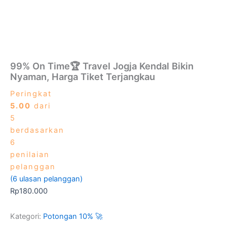
99% On Time🏆 Travel Jogja Kendal Bikin
Nyaman, Harga Tiket Terjangkau
Peringkat
5.00
dari
5
berdasarkan
6
penilaian
pelanggan
(
6
ulasan pelanggan)
Rp
180.000
Kategori:
Potongan 10% 🚀