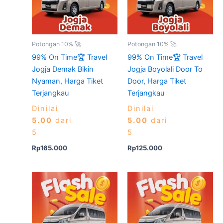
Potongan 10% 🚀
Potongan 10% 🚀
99% On Time🏆 Travel
99% On Time🏆 Travel
Jogja Demak Bikin
Jogja Boyolali Door To
Nyaman, Harga Tiket
Door, Harga Tiket
Terjangkau
Terjangkau
Dinilai
Dinilai
5.00
dari
5.00
dari
5
5
Rp
165.000
Rp
125.000